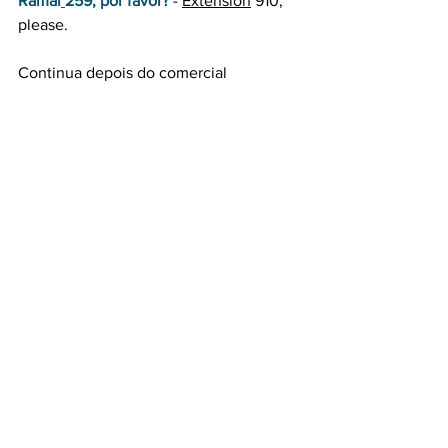
Ramal
259, por favor?
- 
Extension
 910, 
please.
Continua depois do comercial