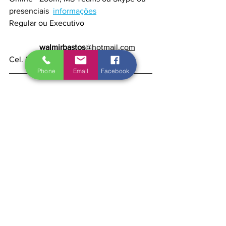
presenciais  
informações
Regular ou Executivo                                 
walmirbastos
@hotmail.com
Cel. (19) 99104-0064 
Phone
Email
Facebook