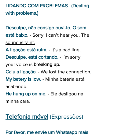
LIDANDO COM PROBLEMAS
   (Dealing 
with problems.)
Desculpe, não consigo ouvi-lo. O som 
está baixo
. 
- Sorry, I can’t hear you. 
The 
sound is faint.
A ligação está ruim.
- It’s a 
bad line
.
Desculpe, está cortando.
 - I’m sorry, 
your voice is
 breaking up.
Caiu a ligação
.
 - We 
lost the connection
.
My batery is low.
 - Minha bateria está 
acabando.
He hung up on me.
 - Ele desligou na 
minha cara.
Telefonia móvel
 (Expressões)
Por favor, me envie um Whatsapp mais 