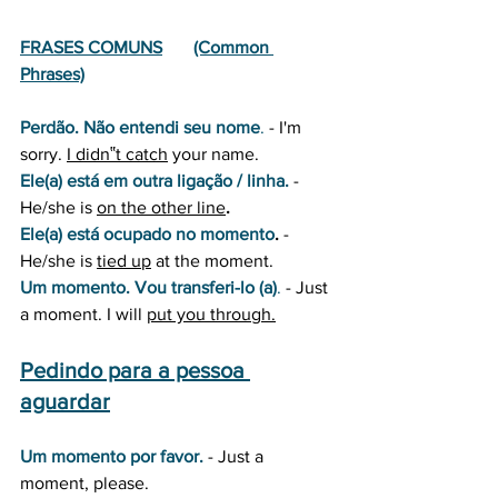
FRASES COMUNS
(Common 
Phrases)
Perdão. Não entendi seu nome
. 
- I'm 
sorry.
I didn‟t catch
 your name.
Ele(a) está em outra ligação / linha.
- 
He/she is 
on the other line
.
Ele(a) está ocupado no momento
.
 - 
He/she is 
tied up
 at the moment. 
Um momento. Vou transferi-lo (a)
.
 - Just 
a moment. I will 
put you through.
Pedindo para a pessoa 
aguardar
Um momento por favor.
 - Just a 
moment, please.