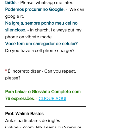
tarde.
 - Please, whatsapp me later.
Podemos procurar no Google.
 -  We can 
google it. 
Na igreja, sempre ponho meu cel no 
silencioso.
 - In church, I always put my 
phone on vibrate mode.
Você tem um carregador de celular?
 - 
Do you have a cell phone charger?
*
 É incorreto dizer - Can you repeat, 
please?
Para baixar o Glossário Completo com 
76 expressões
.
 - 
CLIQUE AQUI
Prof. Walmir Bastos
Aulas particulares de inglês
Online - Zoom, MS Teams ou Skype ou 