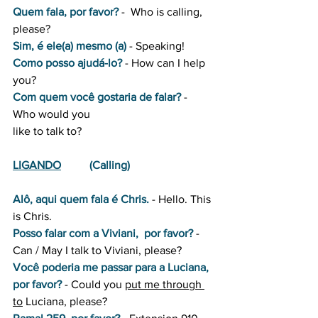
Quem fala, por favor?
-  Who is calling, 
please?
Sim, é ele(a) mesmo (a)
- Speaking! 
Como posso ajudá-lo?
- How can I help 
you?
Com quem você gostaria de falar?
 - 
Who would you
like to talk to?
LIGANDO
          (Calling)
Alô, aqui quem fala é Chris.
- Hello. This 
is Chris.
Posso falar com a Viviani,  por favor?
- 
Can / May I talk to Viviani, please? 
Você poderia me passar para a Luciana, 
por favor?
 - Could you 
put me through 
to
 Luciana, please?