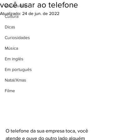
você usar ao telefone
Vocabulário
Atualizado:
24 de jun. de 2022
Cultura
Dicas
Curiosidades
Música
Em inglês
Em português
Natal/Xmas
Filme
O telefone da sua empresa toca, você 
atende e ouve do outro lado alguém 