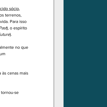
ecido sócio
, 
os terrenos, 
ida. Para isso 
Past
), o espírito 
uture
).
palmente no que 
 um 
a às cenas mais 
tornou-se 