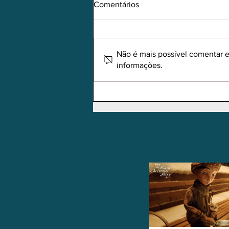
Comentários
Não é mais possível comentar es
informações.
Filme de Natal - A Boy Called
Christmas