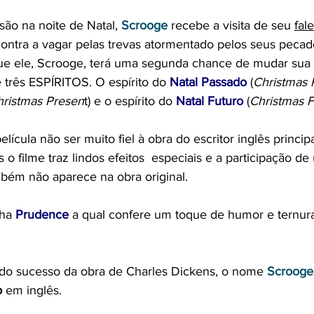
o na noite de Natal, 
Scrooge
 recebe a visita de seu 
fal
contra a vagar pelas trevas atormentado pelos seus pecad
e ele, Scrooge, terá uma segunda chance de mudar sua v
de três ESPÍRITOS. O espírito do 
Natal Passado
 (
Christmas 
hristmas Presen
t) e o espírito do 
Natal Futuro
 (
Christmas F
lícula não ser muito fiel à obra do escritor inglês princi
s o filme traz lindos efeitos  especiais e a participação de
ém não aparece na obra original. 
ha 
Prudence
 a qual confere um toque de humor e ternur
r do sucesso da obra de Charles Dickens, o nome 
Scrooge
o
 em inglês. 