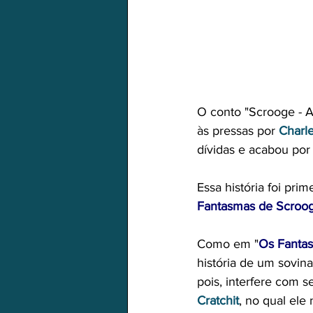
O conto "Scrooge - A 
às pressas por 
Charl
dívidas e acabou por 
Essa história foi pr
Fantasmas de Scroo
Como em "
Os Fanta
história de um sovin
pois, interfere com 
Cratchit
, no qual ele 