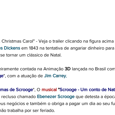
Christmas Carol" - Veja o trailer clicando na figura acima 
es Dickens
 em 1843 na tentativa de angariar dinheiro para
se tornar um clássico de Natal.
imeiramente contada na Animação 
3D
 lançada no Brasil com 
ge
", com a atuação de 
Jim Carrey
,
smas de Scrooge
", O 
musical
 "
Scrooge - Um conto de Nat
a recluso chamado 
Ebenezer Scrooge
 que detesta a época
seus negócios e também o obriga a pagar um dia ao seu fu
não trabalha por ser feriado.