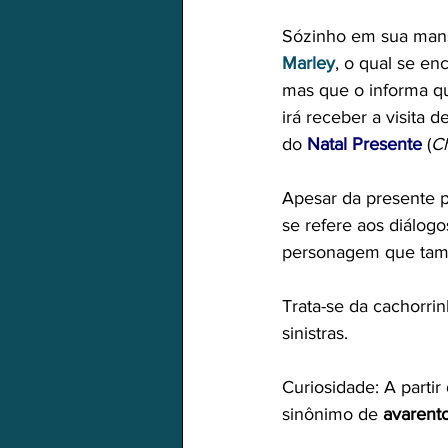
Sózinho em sua mansã
Marley
, o qual se en
mas que o informa qu
irá receber a visita 
do 
Natal Presente
 (
C
Apesar da presente pe
se refere aos diálogo
personagem que tamb
Trata-se da cachorrin
sinistras.
Curiosidade: A parti
sinônimo de 
avarent