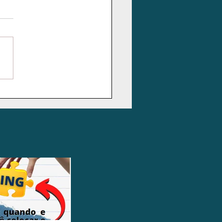
 de Natal - A Christmas
.