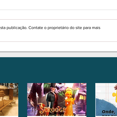
ta publicação. Contate o proprietário do site para mais
Klaus - Filme - A atrapalhada
Filme
história de como surgiu a
Carol
lenda do Papai Noel.