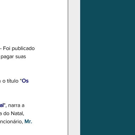
- Foi publicado 
 pagar suas 
o título "
Os 
al
", narra a 
 do Natal, 
ncionário, 
Mr. 