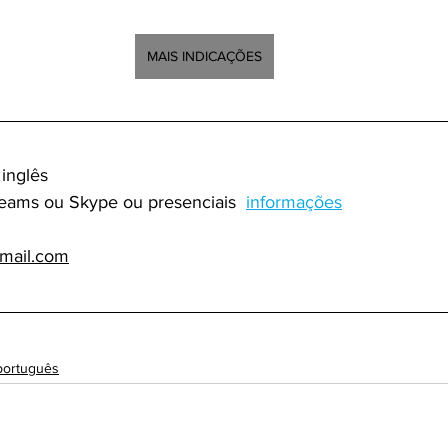
MAIS INDICAÇÕES
 inglês
eams ou Skype ou presenciais  
informações
                                                                                 
mail.com
 
português