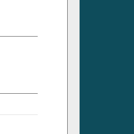
                       