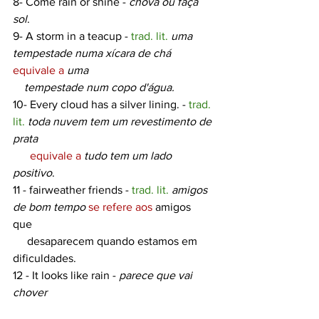
8- 
Come rain or shine
 - 
chova ou faça 
sol
.
9- 
A storm in a teacup
 - 
trad. lit.
uma 
tempestade numa xícara de chá
equivale a
uma 
    tempestade num copo d'água.
10- 
Every cloud has a silver lining
. - 
trad. 
lit. 
toda nuvem tem um revestimento de 
prata
      equivale a
tudo tem um lado 
positivo
.
11 - 
fairweather friends
 - 
trad. lit. 
amigos 
de bom tempo
se refere aos
 amigos 
que 
     desaparecem quando estamos em 
dificuldades.
12 - 
It looks like rain
 - 
parece que vai 
chover