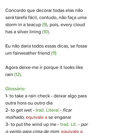
Concordo que decorar todas elas não 
será tarefa fácil, contudo, não faça uma 
storm in a teacup
(9)
, pois, 
every cloud 
has a silver lining
(10)
.
Eu não daria todos essas dicas, se fosse 
um 
fairweather friend 
(11)
Agora deixe-me ir porque 
it looks like 
rain
(12)
.
Glossário:
1- to 
take a rain check
 - 
deixar algo para 
outra hora ou outro dia
2- to 
get wet
 - 
trad. Literal
 - 
ficar 
molhado,
equivale a
 se enganar
3- to 
put the wind up me
 - 
trad. Lit.
 - 
por 
o vento para cima de mim
, 
equivale a 