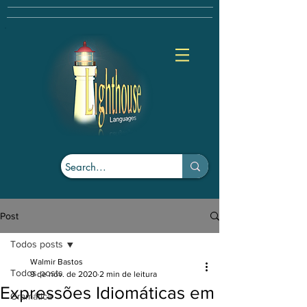
Post
Todos posts
Walmir Bastos
Todos posts
9 de nov. de 2020
2 min de leitura
Expressões Idiomáticas em
Gramática