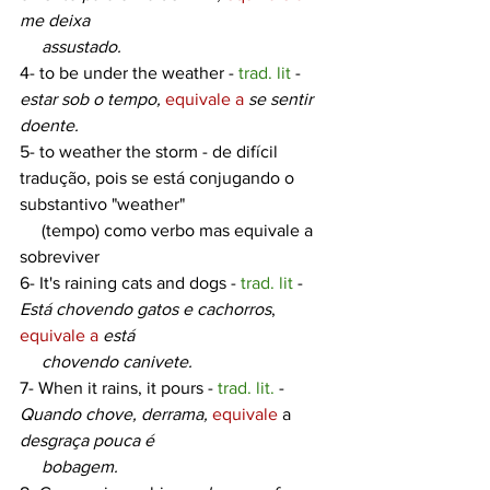
me deixa 
     assustado.
4- to 
be under the weather
 - 
trad. lit
 - 
estar sob o tempo,
equivale a
se sentir 
doente.
5- to 
weather the storm
 - de difícil 
tradução, pois se está conjugando o 
substantivo "weather" 
     (tempo) como verbo mas equivale a 
sobreviver
6- 
It's raining cats and dogs
 - 
trad. lit
 - 
Está chovendo gatos e cachorros
, 
equivale a
está 
     chovendo canivete.
7- 
When it rains, it pours
 - 
trad. lit.
 - 
Quando chove, derrama,
equivale
 a 
desgraça pouca é 
     bobagem.