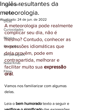
Inglês resultantes da
Vocabulário
meteorologia.
Cultura
Atualizado:
24 de jun. de 2022
Dicas
A meteorologia pode realmente 
Curiosidades
complicar seu dia, não é 
Música
mesmo? Contudo, conhecer as 
expressões idiomáticas que 
Em inglês
dela provêm, pode em 
Em português
contrapartida, melhorar e 
Natal/Xmas
facilitar muito sua 
expressão 
Filme
oral
.
Vamos nos familiarizar com algumas 
delas.
Leia o 
bem humorado
 texto a seguir e 
verifique o significado
 das expressões 