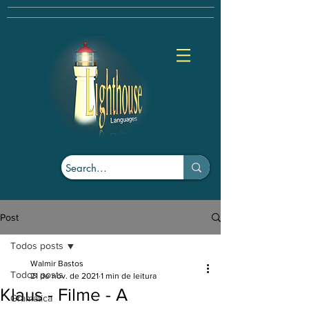
Post
Todos posts
Walmir Bastos
Todos posts
21 de nov. de 2021
1 min de leitura
Klaus - Filme - A
Gramática