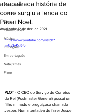
atrapalhada história de
Vocabulário
como surgiu a lenda do
Cultura
Papai Noel.
Dicas
Atualizado:
12 de dez. de 2021
Curiosidades
Música
https://www.youtube.com/watch?
v=ILy2vKcI6fo
Em inglês
Em português
Natal/Xmas
Filme
PLOT
 - O CEO do Serviço de Correios 
do Rei (Postmaster General) possui um 
filho mimado e preguiçoso chamado 
Jesper. Numa tentativa de fazer Jesper 