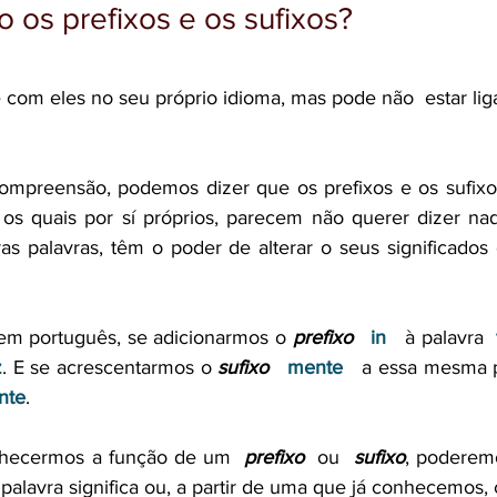
 os prefixos e os sufixos?
 com eles no seu próprio idioma, mas pode não  estar li
 compreensão, podemos dizer que os prefixos e os sufix
 os quais por sí próprios, parecem não querer dizer na
as palavras, têm o poder de alterar o seus significados
m português, se adicionarmos o 
prefixo
in  
 à palavra  
z
. E se acrescentarmos o 
sufixo
mente
   a essa mesma p
nte
.
nhecermos a função de um  
prefixo 
 ou  
sufixo
, poderemos
palavra significa ou, a partir de uma que já conhecemos, 