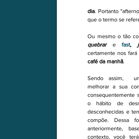
dia
. Portanto "aftern
que o termo se refer
Ou mesmo o tão co
quebrar
  e  
fast
, 
 
café da manhã
.
Sendo assim,  um
melhorar a sua com
consequentemente se
o hábito de desm
desconhecidas e tent
compõe. Dessa fo
anteriormente, ba
contexto, você ter