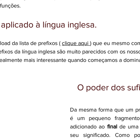
funções.
aplicado à língua inglesa.
oad da lista de prefixos ( 
clique aqui
) que eu mesmo comp
refixos da língua inglesa são muito parecidos com os noss
 realmente mais interessante quando começamos a domina
                                                           O po
Da mesma forma que um pref
é um pequeno fragmento 
adicionado ao 
final
 de uma p
seu significado. Como po