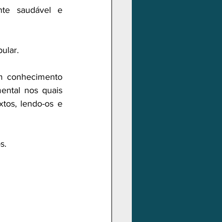
te saudável e 
ular.
m conhecimento 
ental nos quais 
os, lendo-os e 
s.