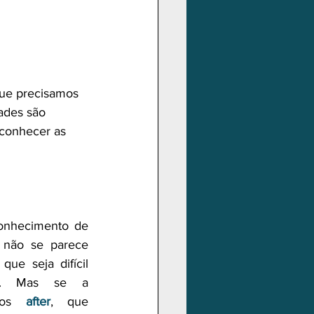
ue precisamos 
dades são 
 conhecer as 
nhecimento de 
 não se parece 
ue seja difícil 
do. Mas se a 
mos 
after
, que 