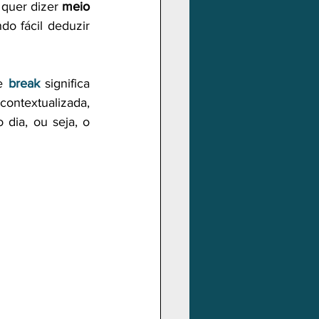
 quer dizer 
meio 
do fácil deduzir 
e 
break
 significa 
contextualizada, 
certamente nos fará relacionar esse termo com a nossa primeira refeição do dia, ou seja, o 