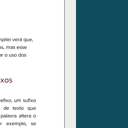
ilei verá que, 
os, mas esse 
r o uso dos 
der dos sufixos
ixo, um sufixo 
de texto que 
alavra altera o 
r exemplo, se 