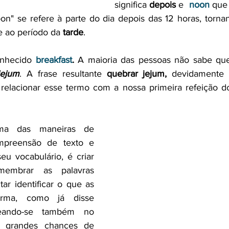
significa 
depois
 e  
noon
 que
oon" se refere à parte do dia depois das 12 horas, tornan
e ao período da 
tarde
. 
nhecido 
breakfast
.
 A maioria das pessoas não sabe qu
jejum
. A frase resultante 
quebrar jejum, 
devidamente
a das maneiras de 
preensão de texto e 
u vocabulário, é criar 
embrar as palavras 
ar identificar o que as 
rma, como já disse 
seando-se também no 
á grandes chances de 