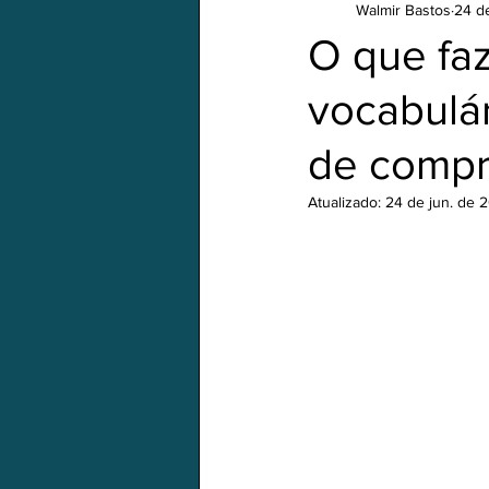
Walmir Bastos
24 d
Em português
Natal/Xmas
O que fa
vocabulá
de compr
Atualizado:
24 de jun. de 