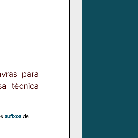
ras para 
a técnica 
os 
sufixos 
da 