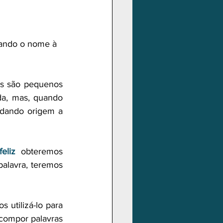
gando o nome à 
os são pequenos 
da, mas, quando 
 dando origem a 
feliz 
 obteremos 
alavra, teremos 
 utilizá-lo para 
compor palavras 