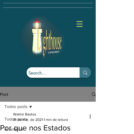
Post
Todos posts
Walmir Bastos
Todos posts
31 de mar. de 2021
1 min de leitura
Por que nos Estados
Gramática