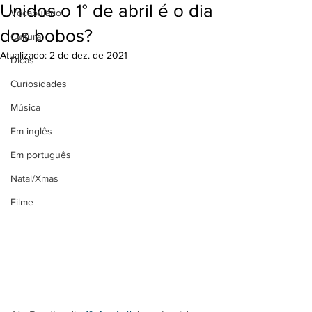
Unidos o 1° de abril é o dia
Vocabulário
dos bobos?
Cultura
Atualizado:
2 de dez. de 2021
Dicas
Curiosidades
Música
Em inglês
Em português
Natal/Xmas
Filme